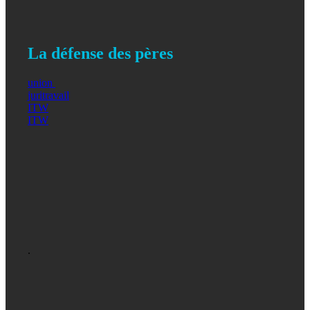
La défense des pères
union
juritravail
ITW
ITW
.